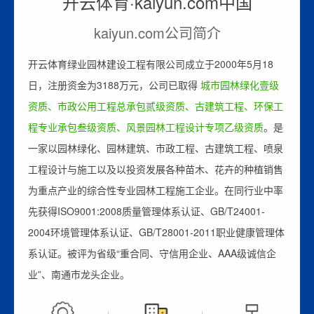
开云体育·kaiyun.com中国
kaiyun.com公司简介
开云体育绿业园林建设工程有限公司成立于2000年5月18
日，注册资金为3188万元，公司已取得
城市园林绿化壹级
资质、市政公用工程总承包贰级资质、古建筑工程、环保工
程专业承包叁级资质、风景园林工程设计专项乙级资质
。是
一家以园林绿化、园林建筑、市政工程、古建筑工程、喷泉
工程设计与施工以及以投资发展各种苗木、花卉的种植销售
为重点产业的综合性专业园林工程施工企业。在同行业中率
先获得ISO9001:2008质量管理体系认证、GB/T24001-
2004环境管理体系认证、GB/T28001-2011职业健康管理体
系认证。被评为省级“重合同、守信用企业、AAA级诚信企
业”、南通市龙头企业。