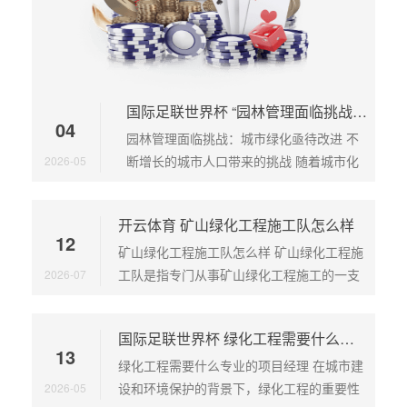
国际足联世界杯 “园林管理面临挑战：城市绿化亟待改进””
04
园林管理面临挑战：城市绿化亟待改进 不
断增长的城市人口带来的挑战 随着城市化
2026-05
进程的加速，越来越多的人涌入城市居住。
然而，城市人口的增加给园林管理带来了巨
开云体育 矿山绿化工程施工队怎么样
12
矿山绿化工程施工队怎么样 矿山绿化工程施
工队是指专门从事矿山绿化工程施工的一支
2026-07
队伍。矿山绿化工程的目的是通过对矿山环
境进行绿化，改善矿山地区的生态环境，
国际足联世界杯 绿化工程需要什么专业的项目经理
13
绿化工程需要什么专业的项目经理 在城市建
设和环境保护的背景下，绿化工程的重要性
2026-05