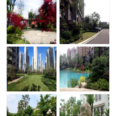
开云体育
开云体育
廉政文化园
南通世茂公元项目
开云体育
开云体育
绍兴世贸青甸湖01地块
世茂长沙滨江花园D-8-1
开云体育
开云体育