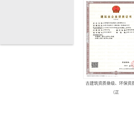
古建筑资质叄级、环保资
（正