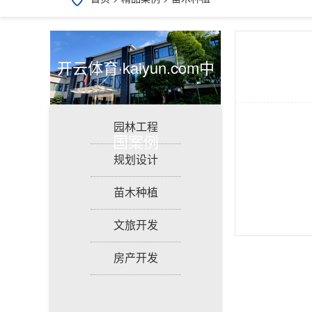
开云体育·kaiyun.com中
园林工程
国案例
规划设计
苗木种植
文旅开发
房产开发