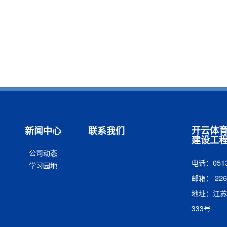
开云体育·
新闻中心
联系我们
建设工
公司动态
电话：0513
学习园地
邮箱： 2264
地址：江
333号