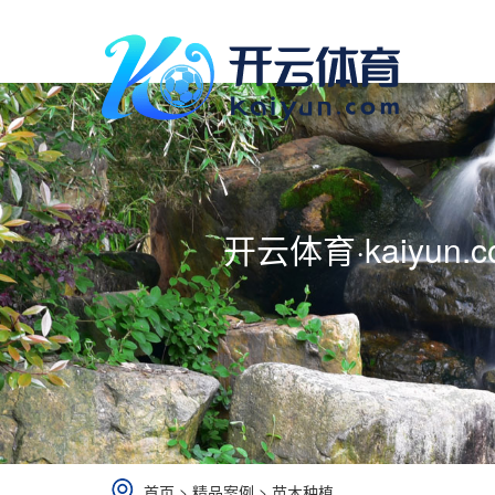
开云体育·kaiyun.
首页
>
精品案例
>
苗木种植