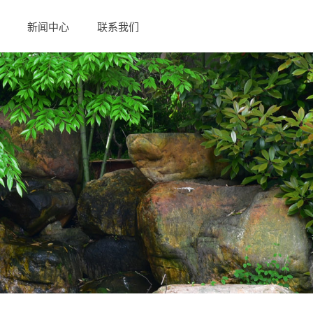
新闻中心
联系我们