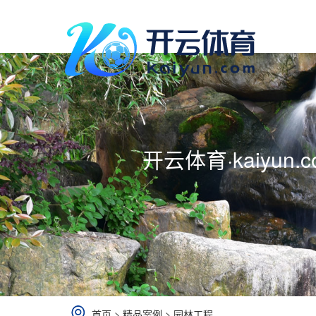
开云体育·kaiyun.
首页
>
精品案例
>
园林工程