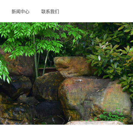
新闻中心
联系我们