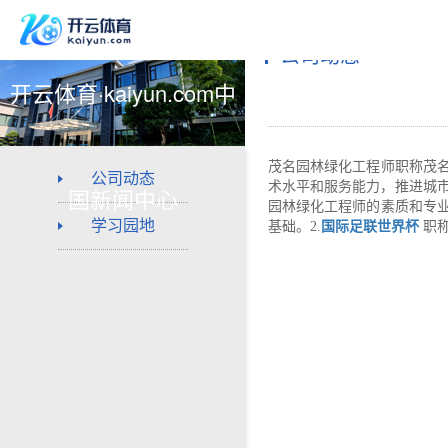
公司动态
开云体育·kaiyun.com中
茂名园林绿化工程师职称茂
公司动态
术水平和服务能力，推进城市
国新闻中心
园林绿化工程师的素质和专
学习园地
基础。2.
国际足联世界杯
职称